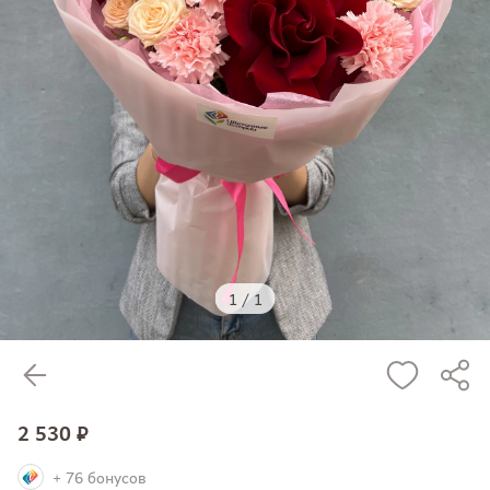
1
/
1
2 530 ₽
+ 76 бонусов