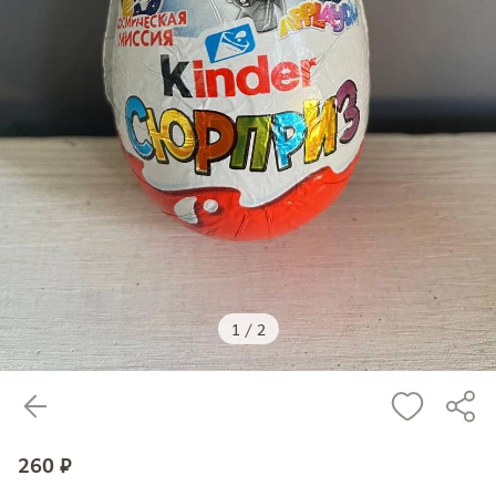
1
/
2
260 ₽