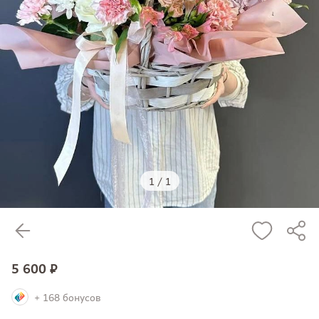
1
/
1
5 600 ₽
+ 168 бонусов