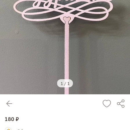
1
/
1
180 ₽