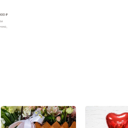
000 ₽
ли
очно,