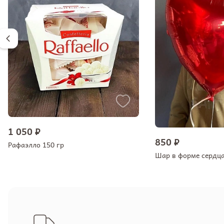
1 050 ₽
850 ₽
Рафаэлло 150 гр
Шар в форме сердц