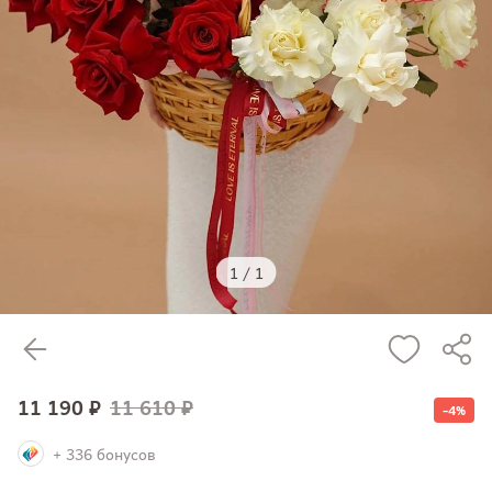
1
/
1
11 190 ₽
11 610 ₽
-4%
+ 336 бонусов