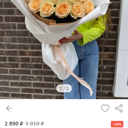
1
/
1
2 890 ₽
5 010 ₽
-42%