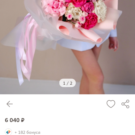
1
/
2
6 040 ₽
+ 182 бонуса