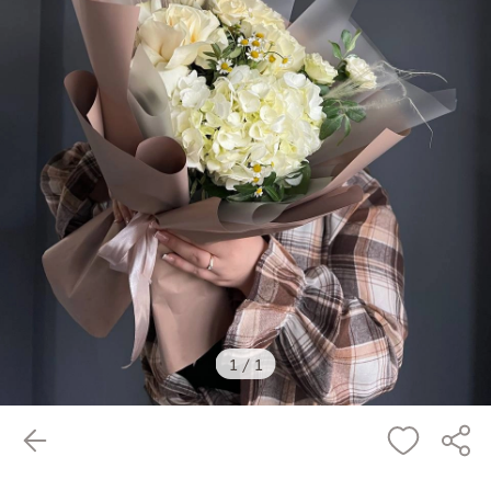
1
/
1