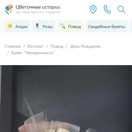
Акции
Розы
Повод
Свадебные букеты
Главная
/
Каталог
/
Повод
/
День Рождения
/
Букет "Непорочность"