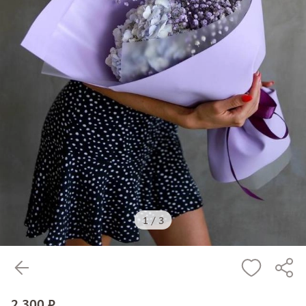
1
/
3
2 300 ₽