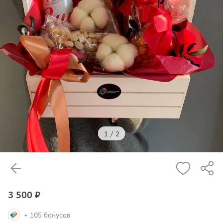
1
/
2
3 500 ₽
+ 105 бонусов