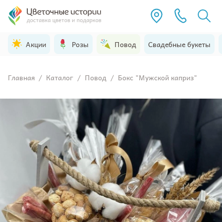
Акции
Розы
Повод
Свадебные букеты
Главная
/
Каталог
/
Повод
/
Бокс "Мужской каприз"