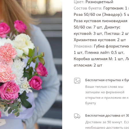
Цвет:
Разноцветный
Состав букета:
Гортензия: 1 
Роза 50/60 см (Эквадор): 5 
Роза кустовая пионовидная
50/60 см: 7 шт, Диантус
кустовой: 3 шт, Писташ: 2 ш
Хризантема кустовая: 2 шт
Упаковка:
Губка флористиче
1 шт, Пленка лайт: 0,5 шт,
Коробка шляпная M: 1 шт, Л
атласная: 2 шт
Бесплатная открытка к бу
Ваши теплые слова мы
запишем на фирменной
открытке и приложим ее к
букету
Бесплатная доставка от 3
Доставим за 90 минут. Ес
необходимо доставить ср