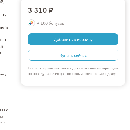
й,
3 310 ₽
шт,
+ 100 бонусов
ной:
Добавить в корзину
L: 1
,5
а
Купить сейчас
После оформления заявки для уточнения информации
по поводу наличия цветов с вами свяжется менеджер.
кету
000 ₽
ли
очно,