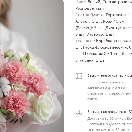
Цвет:
Белый, Светло-розовы
Разноцветный
Состав букета:
Гортензия: 1 
Хлопок: 1 шт, Роза 40 см
(Россия): 3 шт, Диантус цвет
3 шт, Эустома: 1 шт
Упаковка:
Коробка шляпная 
шт, Губка флористическая: 0
шт, Пленка лайт: 1 шт, Лент
атласная: 1 шт
Бесплатная открытка к бу
Ваши теплые слова мы
запишем на фирменной
открытке и приложим ее к
букету
Бесплатная доставка от 3
Доставим за 90 минут. Ес
необходимо доставить ср
то справимся за 60 минут