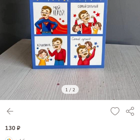
1
/
2
130 ₽