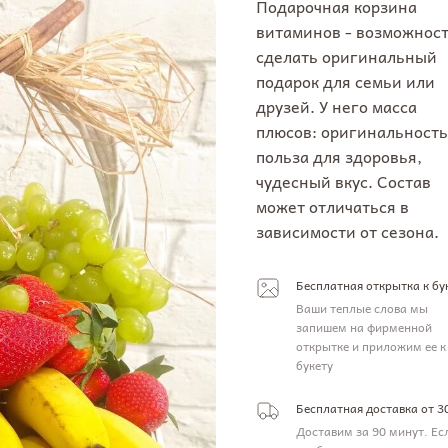
Подарочная корзина
витаминов - возможнос
сделать оригинальный
подарок для семьи или
друзей. У него масса
плюсов: оригинальность
польза для здоровья,
чудесный вкус. Состав
может отличаться в
зависимости от сезона.
Бесплатная открытка к бу
Ваши теплые слова мы
запишем на фирменной
открытке и приложим ее к
букету
Бесплатная доставка от 3
Доставим за 90 минут. Ес