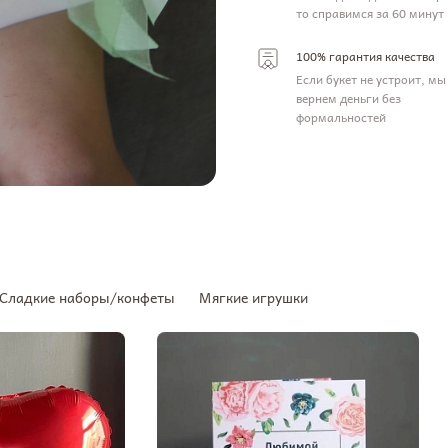
то справимся за 60 минут
100% гарантия качества
Если букет не устроит, мы
вернем деньги без
формальностей
Сладкие наборы/конфеты
Мягкие игрушки