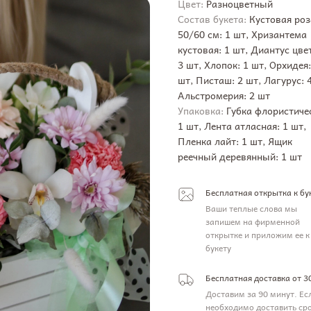
Цвет:
Разноцветный
Состав букета:
Кустовая роз
50/60 см: 1 шт, Хризантема
кустовая: 1 шт, Диантус цве
3 шт, Хлопок: 1 шт, Орхидея:
шт, Писташ: 2 шт, Лагурус: 
Альстромерия: 2 шт
Упаковка:
Губка флористиче
1 шт, Лента атласная: 1 шт,
Пленка лайт: 1 шт, Ящик
реечный деревянный: 1 шт
Бесплатная открытка к бу
Ваши теплые слова мы
запишем на фирменной
открытке и приложим ее к
букету
Бесплатная доставка от 3
Доставим за 90 минут. Ес
необходимо доставить ср