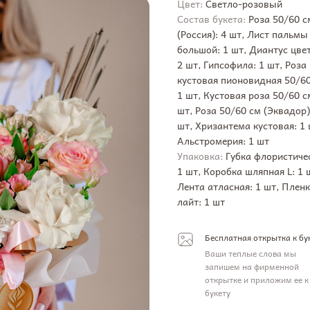
Цвет:
Светло-розовый
Состав букета:
Роза 50/60 с
(Россия): 4 шт, Лист пальмы
большой: 1 шт, Диантус цве
2 шт, Гипсофила: 1 шт, Роза
кустовая пионовидная 50/60
1 шт, Кустовая роза 50/60 с
шт, Роза 50/60 см (Эквадор)
шт, Хризантема кустовая: 1 
Альстромерия: 1 шт
Упаковка:
Губка флористиче
1 шт, Коробка шляпная L: 1 
Лента атласная: 1 шт, Плен
лайт: 1 шт
Бесплатная открытка к бу
Ваши теплые слова мы
запишем на фирменной
открытке и приложим ее к
букету