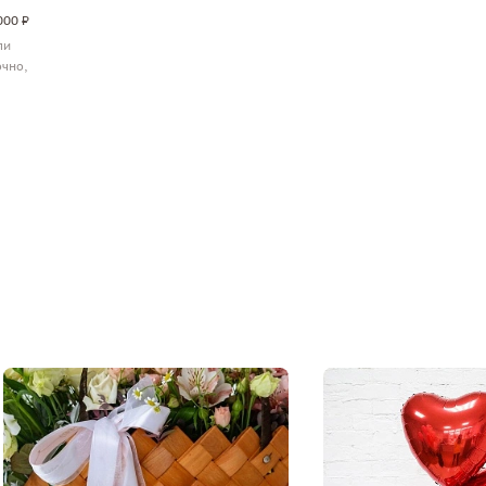
000 ₽
ли
очно,