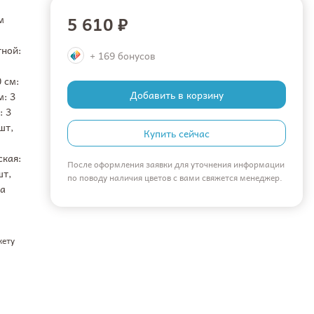
5 610 ₽
м
тной:
+ 169 бонусов
 см:
Добавить в корзину
м: 3
: 3
шт,
Купить сейчас
ская:
После оформления заявки для уточнения информации
шт,
по поводу наличия цветов с вами свяжется менеджер.
ка
кету