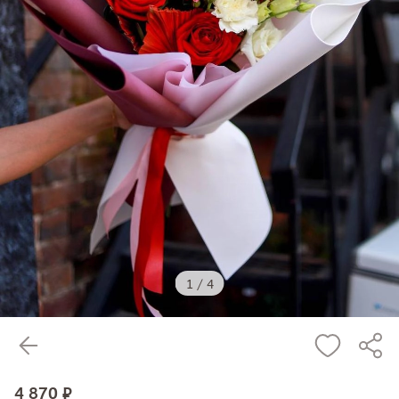
1
/
4
4 870 ₽