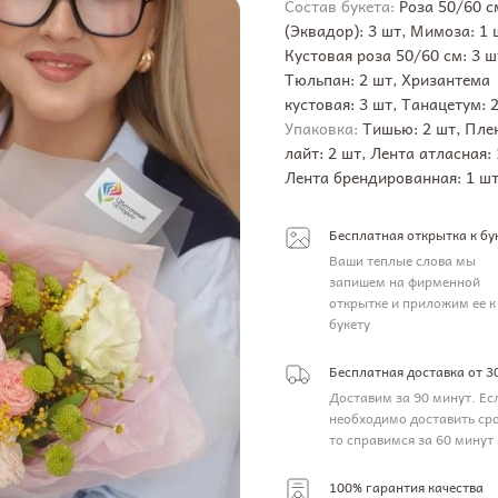
Состав букета:
Роза 50/60 с
(Эквадор): 3 шт, Мимоза: 1 
Кустовая роза 50/60 см: 3 ш
Тюльпан: 2 шт, Хризантема
кустовая: 3 шт, Танацетум: 
Упаковка:
Тишью: 2 шт, Пле
лайт: 2 шт, Лента атласная: 
Лента брендированная: 1 ш
Бесплатная открытка к бу
Ваши теплые слова мы
запишем на фирменной
открытке и приложим ее к
букету
Бесплатная доставка от 3
Доставим за 90 минут. Ес
необходимо доставить ср
то справимся за 60 минут
100% гарантия качества