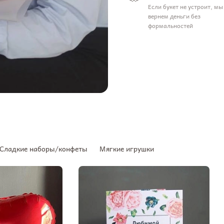
Если букет не устроит, мы
вернем деньги без
формальностей
Сладкие наборы/конфеты
Мягкие игрушки