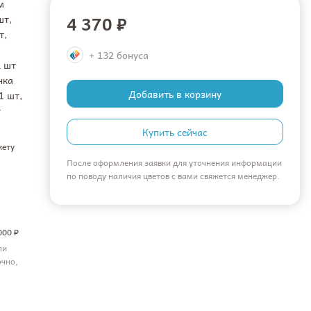
м
4 370 ₽
шт,
т,
+ 132 бонуса
2 шт
нка
Добавить в корзину
1 шт,
т
Купить сейчас
кету
После оформления заявки для уточнения информации
по поводу наличия цветов с вами свяжется менеджер.
000 ₽
ли
очно,