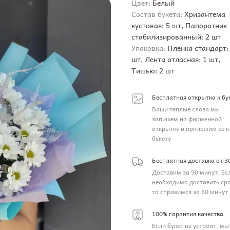
Цвет:
Белый
Состав букета:
Хризантема
кустовая: 5 шт, Папоротник
стабилизированный: 2 шт
Упаковка:
Пленка стандарт:
шт, Лента атласная: 1 шт,
Тишью: 2 шт
Бесплатная открытка к бу
Ваши теплые слова мы
запишем на фирменной
открытке и приложим ее к
букету
Бесплатная доставка от 3
Доставим за 90 минут. Ес
необходимо доставить ср
то справимся за 60 минут
100% гарантия качества
Если букет не устроит, мы