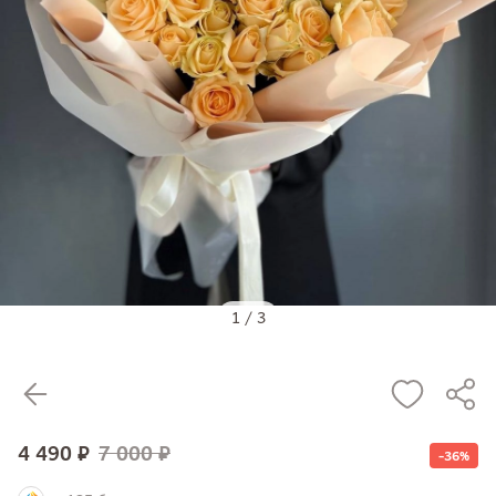
1
/
3
4 490 ₽
7 000 ₽
-36%