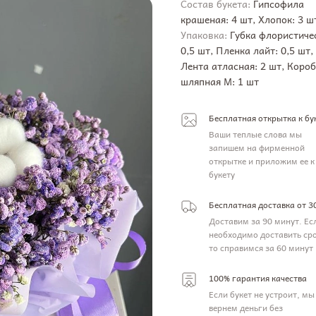
Состав букета:
Гипсофила
крашеная: 4 шт, Хлопок: 3 ш
Упаковка:
Губка флористиче
0,5 шт, Пленка лайт: 0,5 шт,
Лента атласная: 2 шт, Коро
шляпная M: 1 шт
Бесплатная открытка к бу
Ваши теплые слова мы
запишем на фирменной
открытке и приложим ее к
букету
Бесплатная доставка от 3
Доставим за 90 минут. Ес
необходимо доставить ср
то справимся за 60 минут
100% гарантия качества
Если букет не устроит, мы
вернем деньги без