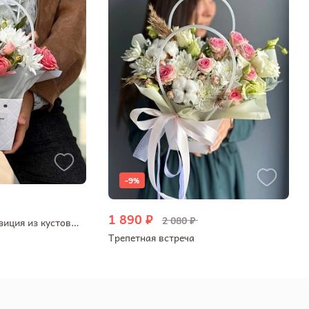
-9%
1 890 ₽
2 080 ₽
Симфоничная композиция из кустовых пионовидных роз, хризантемы и альстромерий
Трепетная встреча