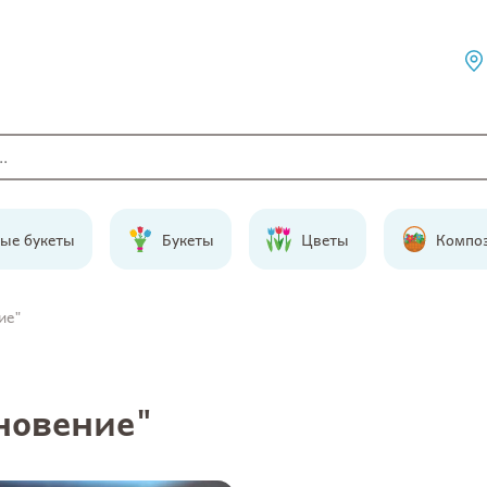
ые букеты
Букеты
Цветы
Компо
ие"
новение"