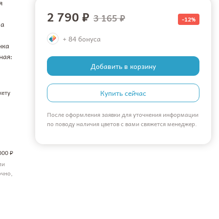
я
2 790 ₽
3 165 ₽
-12%
ма
+ 84 бонуса
нка
ная:
Добавить в корзину
кету
Купить сейчас
После оформления заявки для уточнения информации
по поводу наличия цветов с вами свяжется менеджер.
000 ₽
ли
очно,