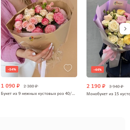
-54%
-44%
1 090 ₽
2 190 ₽
2 380 ₽
3 940 ₽
Букет из 9 нежных кустовых роз 40/50 см
Монобукет из 15 куст