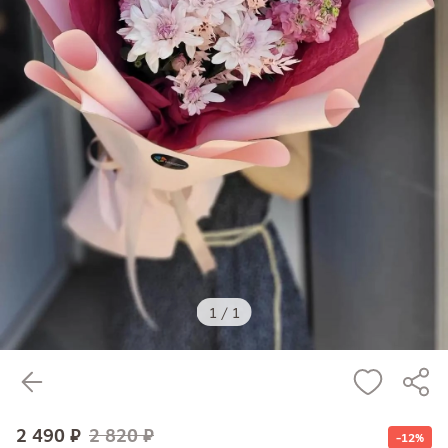
1
/
1
2 490 ₽
2 820 ₽
-12%