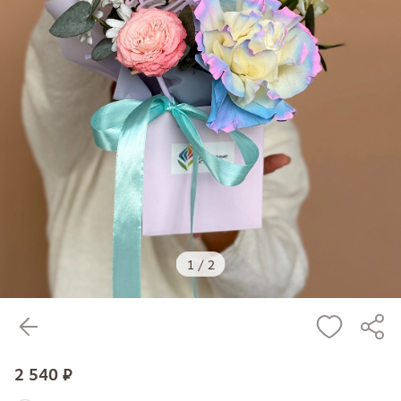
1
/
2
2 540 ₽